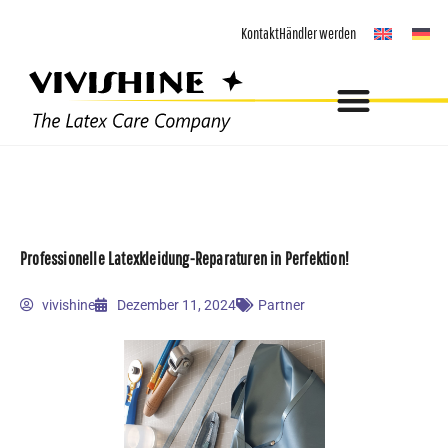
Zum
Kontakt
Händler werden
Inhalt
springen
Professionelle Latexkleidung-Reparaturen in Perfektion!
vivishine
Dezember 11, 2024
Partner