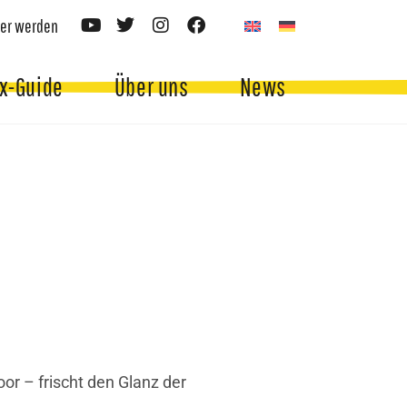
er werden
x-Guide
Über uns
News
or – frischt den Glanz der