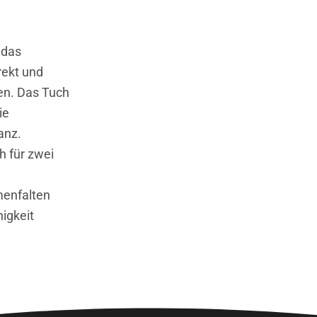
 das
rekt und
en. Das Tuch
ie
anz.
h für zwei
menfalten
igkeit