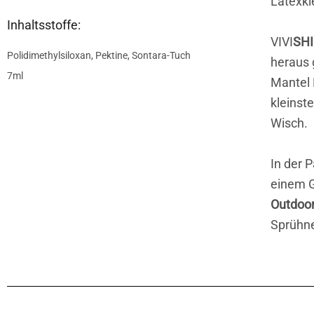
Latexkl
Inhaltsstoffe:
VIVI
SHI
Polidimethylsiloxan, Pektine, Sontara-Tuch
heraus 
7ml
Mantel 
kleinste
Wisch.
In der P
einem G
Outdoor
Sprühne