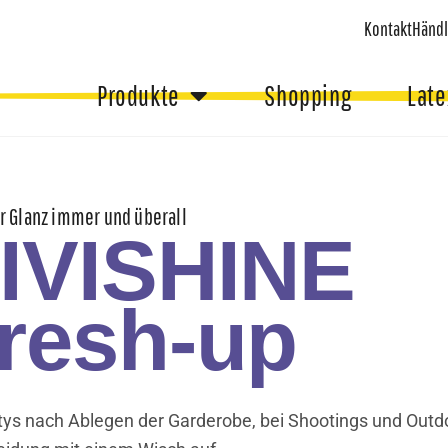
Kontakt
Händl
Produkte
Shopping
Late
r Glanz immer und überall
IVISHINE
resh-up
tys nach Ablegen der Garderobe, bei Shootings und Outdo