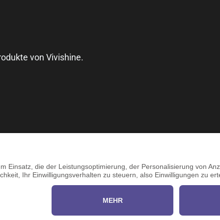
odukte von Vivishine.
000866
Impressum
Händler werden
shine.com
Datenschutz