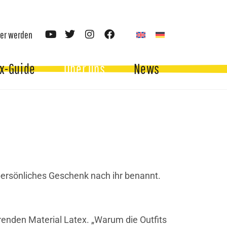
er werden
x-Guide
Über uns
News
persönliches Geschenk nach ihr benannt.
renden Material Latex. „Warum die Outfits