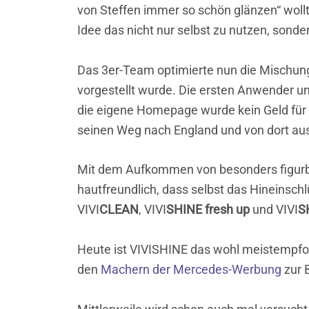
von Steffen immer so schön glänzen“ wollt
Idee das nicht nur selbst zu nutzen, sond
Das 3er-Team optimierte nun die Mischung
vorgestellt wurde. Die ersten Anwender un
die eigene Homepage wurde kein Geld für
seinen Weg nach England und von dort aus
Mit dem Aufkommen von besonders figurbeto
hautfreundlich, dass selbst das Hineinsch
VIVI
CLEAN
, VIVI
SHINE fresh up
und VIVI
S
Heute ist VIVISHINE das wohl meistempfoh
den
Machern der Mercedes-Werbung
zur 