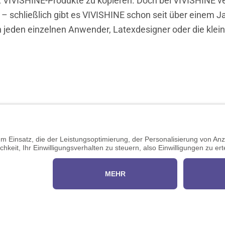
, VIVISHINE-Produkte zu kopieren. Doch bei VIVISHINE v
– schließlich gibt es VIVISHINE schon seit über einem Ja
n jeden einzelnen Anwender, Latexdesigner oder die klei
000866
Impressum
Händler werden
shine.com
Datenschutz