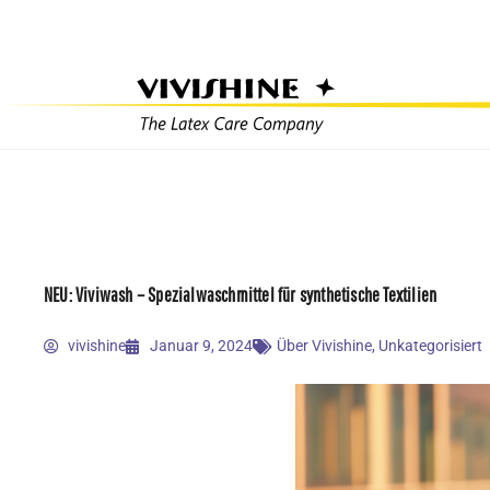
Zum
Inhalt
springen
NEU: Viviwash – Spezialwaschmittel für synthetische Textilien
vivishine
Januar 9, 2024
Über Vivishine
,
Unkategorisiert