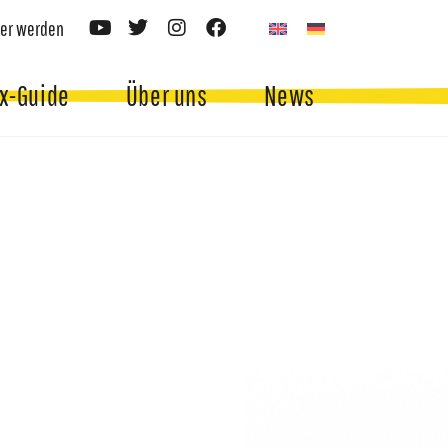
er werden
x-Guide
Über uns
News