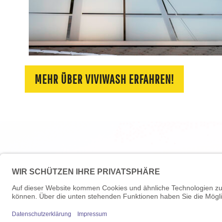
MEHR ÜBER VIVIWASH ERFAHREN!
+49 89 71
infos@vivi