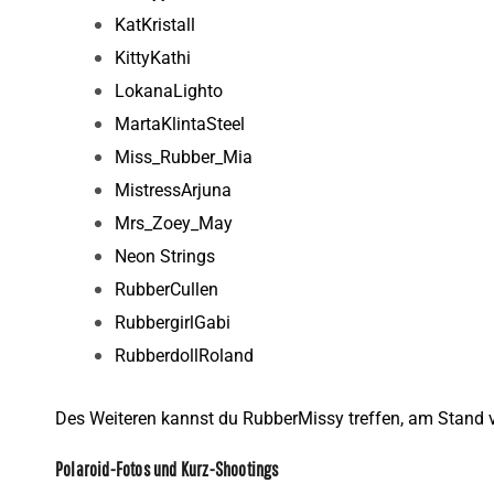
KatKristall
KittyKathi
LokanaLighto
MartaKlintaSteel
Miss_Rubber_Mia
MistressArjuna
Mrs_Zoey_May
Neon Strings
RubberCullen
RubbergirlGabi
RubberdollRoland
Des Weiteren kannst du RubberMissy treffen, am Stand 
Polaroid-Fotos und Kurz-Shootings