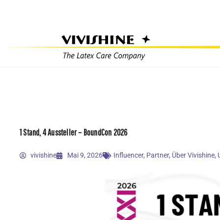
Zum
Inhalt
springen
1 Stand, 4 Aussteller – BoundCon 2026
vivishine
Mai 9, 2026
Influencer
,
Partner
,
Über Vivishine
,