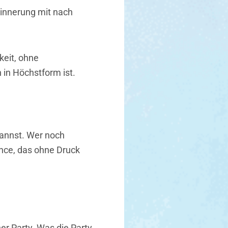
rinnerung mit nach
rkeit, ohne
 in Höchstform ist.
annst. Wer noch
ance, das ohne Druck
r Party. Was die Party