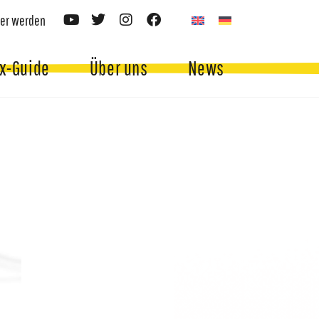
er werden
x-Guide
Über uns
News