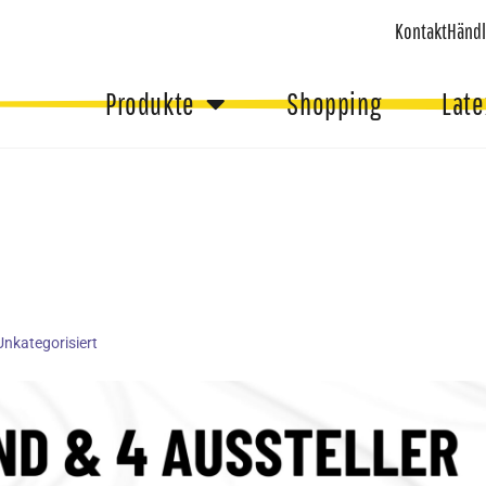
Kontakt
Händl
Produkte
Shopping
Late
Unkategorisiert