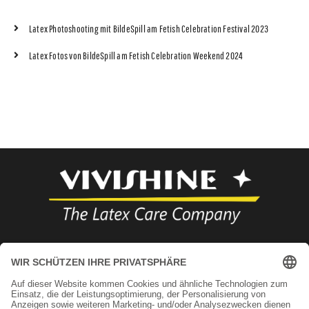
Latex Photoshooting mit BildeSpill am Fetish Celebration Festival 2023
Latex Fotos von BildeSpill am Fetish Celebration Weekend 2024
+49 89 71000866
infos@vivishine.com