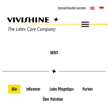
Zum
Kontakt
Händler werden
Inhalt
springen
NEWS
Alle
Influencer
Latex Pflegetipps
Partner
Über Vivishine